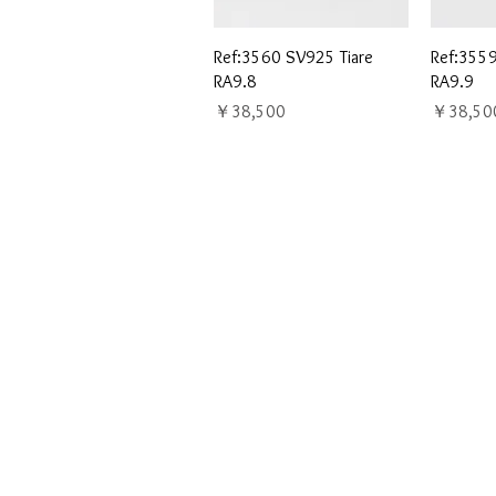
クイックビュー
ク
Ref:3560 SV925 Tiare
Ref:3559
RA9.8
RA9.9
価格
価格
￥38,500
￥38,50