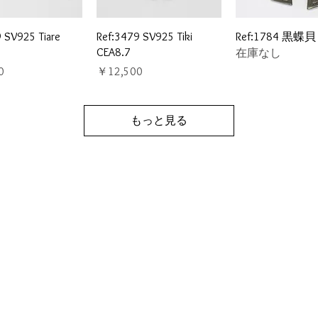
イックビュー
クイックビュー
クイックビ
 SV925 Tiare
Ref:3479 SV925 Tiki
Ref:1784 黒蝶貝
CEA8.7
在庫なし
価格
0
￥12,500
もっと見る