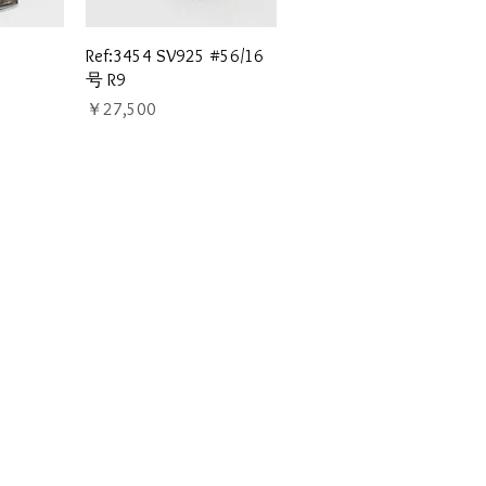
ュー
クイックビュー
Ref:3454 SV925 #56/16
号 R9
価格
￥27,500