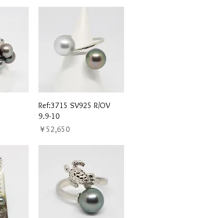
ュー
クイックビュー
Ref:3715 SV925 R/OV
9.9-10
価格
￥52,650