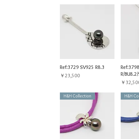
クイックビュー
ク
Ref:3729 SV925 R8.3
Ref:379
R/BU8.2/
価格
￥23,500
価格
￥32,50
H&H Collection
H&H Col