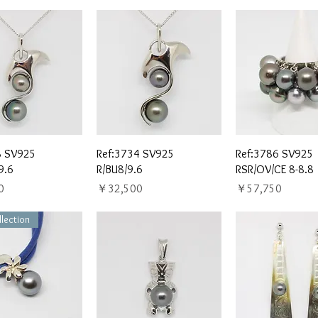
イックビュー
クイックビュー
クイックビ
8 SV925
Ref:3734 SV925
Ref:3786 SV925
9.6
R/BU8/9.6
RSR/OV/CE 8-8.8
価格
価格
0
￥32,500
￥57,750
lection