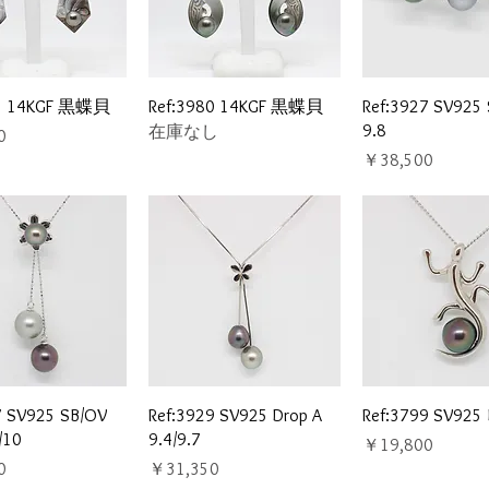
イックビュー
クイックビュー
クイックビ
81 14KGF 黒蝶貝
Ref:3980 14KGF 黒蝶貝
Ref:3927 SV925 
9.8
在庫なし
0
価格
￥38,500
イックビュー
クイックビュー
クイックビ
7 SV925 SB/OV
Ref:3929 SV925 Drop A
Ref:3799 SV925 
/10
9.4/9.7
価格
￥19,800
価格
0
￥31,350