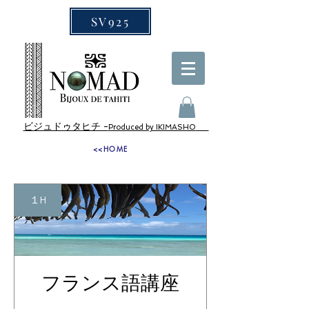
SV925
ビジュドゥタヒチ -
Produced by IKIMASHO
<<HOME
１H
フランス語講座