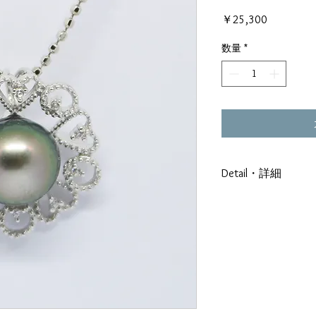
価
￥25,300
格
数量
*
Detail・詳細
Français
Monture : Argent9
Diametre :9.5mm
Forme :Semi-Baroq
Qualité : Lustre A 
Couleur :Vert Aube
Origine : Gambier-R
日本語