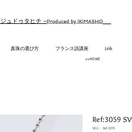
ジュドゥタヒチ -
Produced by IKIMASHO
真珠の選び方
フランス語講座
Link
<<HOME
Ref:3059 S
SKU： Ref:3059