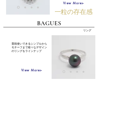
View More>
一粒の存在感
BAGUES
リング
​普段使いできるシンプルから
モチーフまで様々なデザイン
のリングをラインナップ
View More>
指先に美しい世界を
​タヒチ黒蝶真珠ができるまで
タヒチ黒蝶真珠は黒蝶貝と呼ばれる15~20cmほどの大きさの二枚貝を使っ
て養殖されています。真珠の養殖は約2年かけて稚貝を育て、母貝に成長さ
せます。その間貝の周りに付着したフジツボなどを取り除く作業を根気強く
続けます。こうして育てた母貝を挿核できる状態に仕立ててから熟練した技