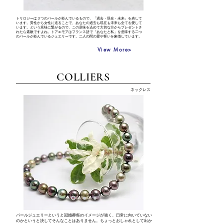
トリロジーは３つのパールが並んでいるもので、「過去・現在・未来」を表して
います。男性から女性に送ることで、あなたの過去も現在も未来も全てを愛して
います。という意味に繋がるので、この意味を込めて大切な方からプレゼントさ
れたら素敵ですよね。トアエモアはフランス語で「あなたと私」を意味する二つ
のパールが並んでいるジュエリーです。二人の間の愛や誓いを象徴しています。
View More>
​COLLIERS
ネックレス
パールジュエリーというと冠婚葬祭のイメージが強く、日常に向いていない
のかというと決してそんなことはありません。ちょっとおしゃれとして出か